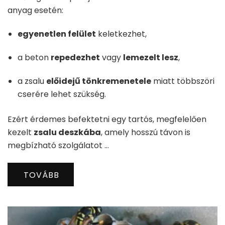
anyag esetén:
egyenetlen felület
keletkezhet,
a beton
repedezhet
vagy
lemezelt lesz
,
a zsalu
előidejű tönkremenetele
miatt többszöri
cserére lehet szükség.
Ezért érdemes befektetni egy tartós, megfelelően
kezelt
zsalu deszkába
, amely hosszú távon is
megbízható szolgálatot …
TOVÁBB