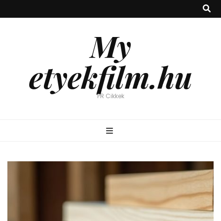
My
etyekfilm.hu
PR Cikkek