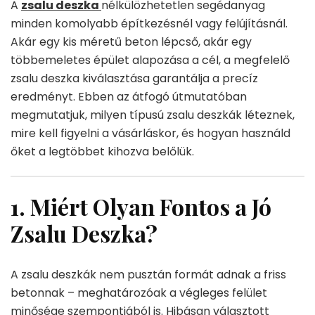
A
zsalu deszka
nélkülözhetetlen segédanyag
minden komolyabb építkezésnél vagy felújításnál.
Akár egy kis méretű beton lépcső, akár egy
többemeletes épület alapozása a cél, a megfelelő
zsalu deszka kiválasztása garantálja a precíz
eredményt. Ebben az átfogó útmutatóban
megmutatjuk, milyen típusú zsalu deszkák léteznek,
mire kell figyelni a vásárláskor, és hogyan használd
őket a legtöbbet kihozva belőlük.
1. Miért Olyan Fontos a Jó
Zsalu Deszka?
A zsalu deszkák nem pusztán formát adnak a friss
betonnak – meghatározóak a végleges felület
minősége szempontjából is. Hibásan választott