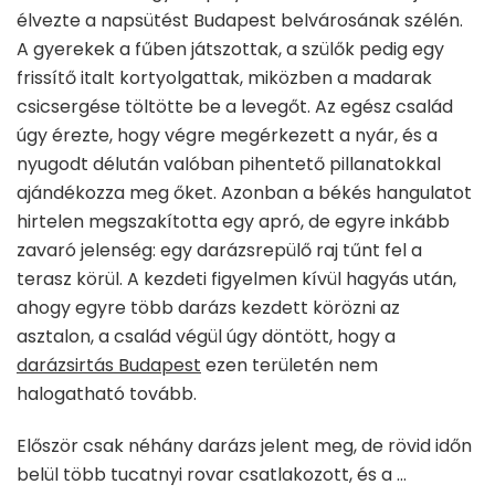
élvezte a napsütést Budapest belvárosának szélén.
A gyerekek a fűben játszottak, a szülők pedig egy
frissítő italt kortyolgattak, miközben a madarak
csicsergése töltötte be a levegőt. Az egész család
úgy érezte, hogy végre megérkezett a nyár, és a
nyugodt délután valóban pihentető pillanatokkal
ajándékozza meg őket. Azonban a békés hangulatot
hirtelen megszakította egy apró, de egyre inkább
zavaró jelenség: egy darázsrepülő raj tűnt fel a
terasz körül. A kezdeti figyelmen kívül hagyás után,
ahogy egyre több darázs kezdett körözni az
asztalon, a család végül úgy döntött, hogy a
darázsirtás Budapest
ezen területén nem
halogatható tovább.
Először csak néhány darázs jelent meg, de rövid időn
belül több tucatnyi rovar csatlakozott, és a …